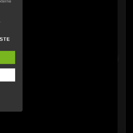
xterne
.
NSTE