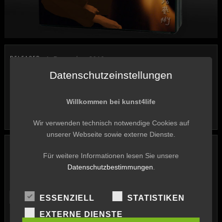
RELEASED:
1. Dezember 2010
ARTIST:
IN-TOUCH & The Virtual Orchestra
Datenschutzeinstellungen
LABEL:
kunst4life
Willkommen bei kunst4life
PRODUCER:
Harry Triendl
NUMBER OF DISCS:
1
Wir verwenden technisch notwendige Cookies auf
unserer Webseite sowie externe Dienste.
IN-TOUCH – ZYKLUS I + ZYKLUS II
Für weitere Informationen lesen Sie unsere
LIVE
Datenschutzbestimmungen
.
DVD
ESSENZIELL
STATISTIKEN
EXTERNE DIENSTE