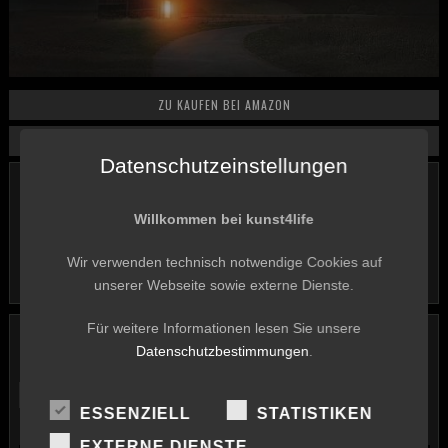
ZU KAUFEN BEI AMAZON
ZU KAUFEN BEI ITUNES
Datenschutzeinstellungen
RELEASED:
1. November 2014
ARTIST:
Willkommen bei kunst4life
The Helicon Project
PRODUCER:
Gerald Thurnher
Wir verwenden technisch notwendige Cookies auf
NUMBER OF DISCS:
1
unserer Webseite sowie externe Dienste.
Für weitere Informationen lesen Sie unsere
THE HELICON PROJECT
Datenschutzbestimmungen
.
CD
ESSENZIELL
STATISTIKEN
EXTERNE DIENSTE