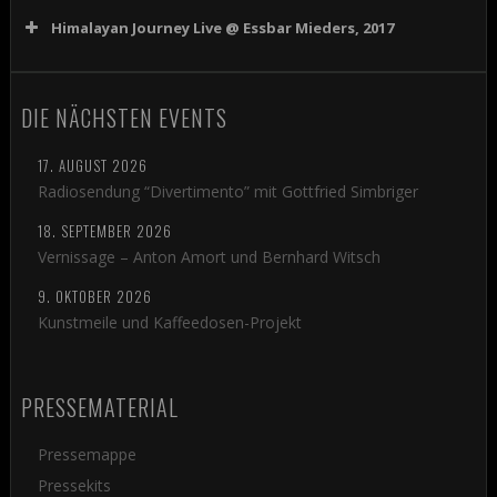
Himalayan Journey Live @ Essbar Mieders, 2017
Audio-
00:00
20:40
Player
Audio-
DIE NÄCHSTEN EVENTS
00:00
08:48
Player
17. AUGUST 2026
Radiosendung “Divertimento” mit Gottfried Simbriger
Audio-
00:00
08:12
18. SEPTEMBER 2026
Player
Vernissage – Anton Amort und Bernhard Witsch
9. OKTOBER 2026
Audio-
Kunstmeile und Kaffeedosen-Projekt
00:00
05:20
Player
PRESSEMATERIAL
Audio-
00:00
05:20
Player
Pressemappe
Pressekits