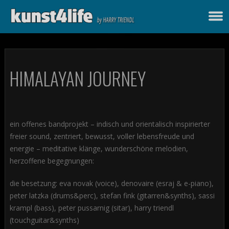
HIMALAYAN JOURNEY
ein offenes bandprojekt – indisch und orientalisch inspirierter
freier sound, zentriert, bewusst, voller lebensfreude und
energie – meditative klänge, wunderschöne melodien,
herzoffene begegnungen:
die besetzung: eva novak (voice), denovaire (esraj & e-piano),
peter latzka (drums&perc), stefan fink (gitarren&synths), sassi
krampl (bass), peter pussarnig (sitar), harry triendl
(touchguitar&synths)