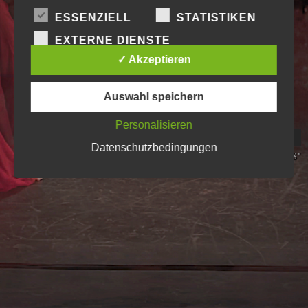
ESSENZIELL
STATISTIKEN
EXTERNE DIENSTE
✓ Akzeptieren
Auswahl speichern
Personalisieren
IN-TOUCH ORCHESTRA PROJECTS
K4L PRODUKTIONEN / STUDIO
IN-TOUCH
Datenschutzbedingungen
HARRY'S SOLOPROJEKT - AMBIENT SOUNDSCAPES
AUDIO/VIDEO/MULTIMEDIA-PRODUKTIONEN
ZYKLUS VI "HUMAN MADNESS"